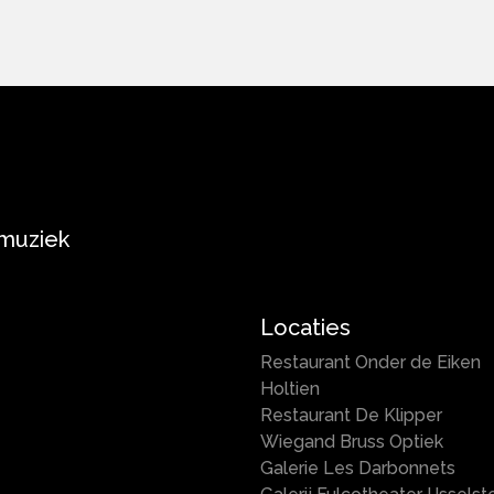
 muziek
Locaties
Restaurant Onder de Eiken
Holtien
Restaurant De Klipper
Wiegand Bruss Optiek
Galerie Les Darbonnets