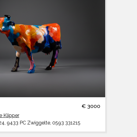
€ 3000
e Klipper
24, 9433 PC Zwiggelte, 0593 331215