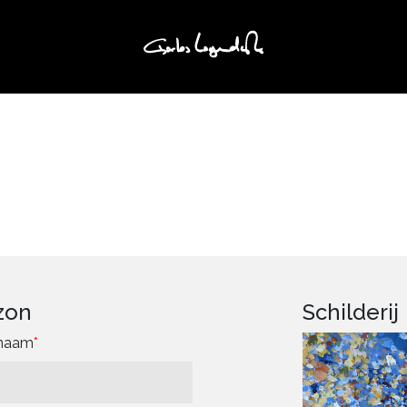
zon
Schilderij
rnaam