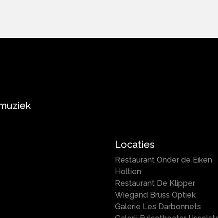
 muziek
Locaties
Restaurant Onder de Eiken
Holtien
Restaurant De Klipper
Wiegand Bruss Optiek
Galerie Les Darbonnets